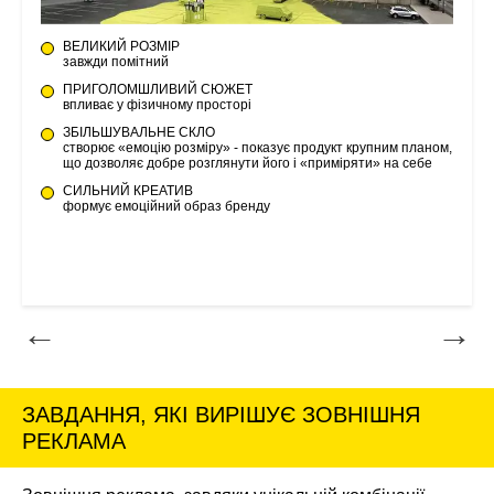
ВЕЛИКИЙ РОЗМІР
а
завжди помітний
і
ПРИГОЛОМШЛИВИЙ СЮЖЕТ
впливає у фізичному просторі
н
ЗБІЛЬШУВАЛЬНЕ СКЛО
створює «емоцію розміру» - показує продукт крупним планом,
о
що дозволяє добре розглянути його і «приміряти» на себе
ч
СИЛЬНИЙ КРЕАТИВ
формує емоційний образ бренду
т
п
п
ЗАВДАННЯ, ЯКІ ВИРІШУЄ ЗОВНІШНЯ
РЕКЛАМА