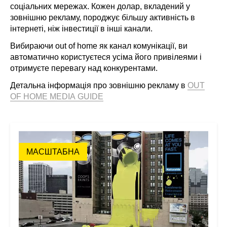
соціальних мережах. Кожен долар, вкладений у
зовнішню рекламу, породжує більшу активність в
інтернеті, ніж інвестиції в інші канали.
Вибираючи out of home як канал комунікації, ви
автоматично користуєтеся усіма його привілеями і
отримуєте перевагу над конкурентами.
Детальна інформація про зовнішню рекламу в
OUT
OF HOME MEDIA GUIDE
МАСШТАБНА
З