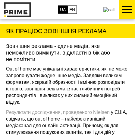
UA
EN
ЯК ПРАЦЮЄ ЗОВНІШНЯ РЕКЛАМА
Зовнішня реклама - єдине медіа, яке
неможливо вимкнути, відкласти в бік або
не помітити
Out of home має унікальні характеристики, які не може
запропонувати жодне інше медіа. Завдяки великим
форматам, яскравій образності і вмінню розповідати
історію, зовнішня реклама сягає глибинних потреб
респондентів і викликає у них сильний емоційний
відгук.
Результати дослідження, проведеного Nielsen
у США,
свідчать, що out of home – найефективніший
медіаканал для онлайн-активації. Причому, як для
стимулювання пошукових запитів, так і для дій у